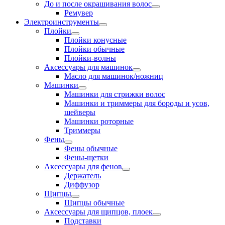
До и после окрашивания волос
Ремувер
Электроинструменты
Плойки
Плойки конусные
Плойки обычные
Плойки-волны
Аксессуары для машинок
Масло для машинок/ножниц
Машинки
Машинки для стрижки волос
Машинки и триммеры для бороды и усов,
шейверы
Машинки роторные
Триммеры
Фены
Фены обычные
Фены-щетки
Аксессуары для фенов
Держатель
Диффузор
Щипцы
Щипцы обычные
Аксессуары для щипцов, плоек
Подставки