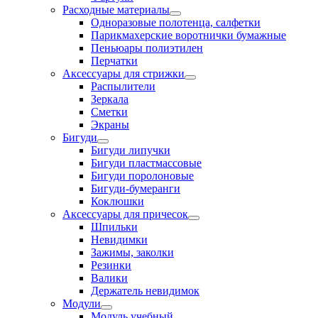
Расходные материалы
Одноразовые полотенца, салфетки
Парикмахерские воротнички бумажные
Пеньюары полиэтилен
Перчатки
Аксессуары для стрижки
Распылители
Зеркала
Сметки
Экраны
Бигуди
Бигуди липучки
Бигуди пластмассовые
Бигуди поролоновые
Бигуди-бумеранги
Коклюшки
Аксессуары для причесок
Шпильки
Невидимки
Зажимы, заколки
Резинки
Валики
Держатель невидимок
Модули
Модуль учебный