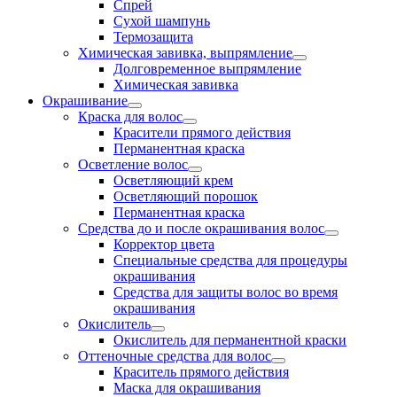
Спрей
Сухой шампунь
Термозащита
Химическая завивка, выпрямление
Долговременное выпрямление
Химическая завивка
Окрашивание
Краска для волос
Красители прямого действия
Перманентная краска
Осветление волос
Осветляющий крем
Осветляющий порошок
Перманентная краска
Средства до и после окрашивания волос
Корректор цвета
Специальные средства для процедуры
окрашивания
Средства для защиты волос во время
окрашивания
Окислитель
Окислитель для перманентной краски
Оттеночные средства для волос
Краситель прямого действия
Маска для окрашивания