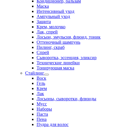
Кондиционер, бальзам
Маска
Интенсивный уход
Ампульный уход
Защита
Крем, молочко
Лак, спрей
Лосьон, эмульсия, флюид, тоник
Оттеночный шампунь
Пилинг, скраб
Спрей
Сыворотка, эссенция, эликсир
Технические линейки
Тонирующая маска
Стайлинг
Воск
Гель
Крем
Лак
Лосьоны, сыворотки, флюиды
Мусс
Наборы
Паста
Пена
Пудра для волос