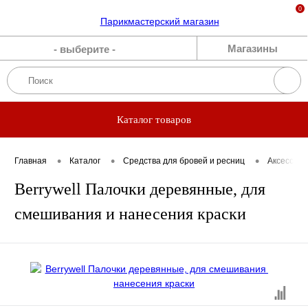
0
Каталог
Магазины
- выберите -
Бренды
Акции
Каталог товаров
Блог
•
•
•
Главная
Каталог
Средства для бровей и ресниц
Аксессуар
Прямые
Berrywell Палочки деревянные, для
эфиры
смешивания и нанесения краски
О нас
Вакансии