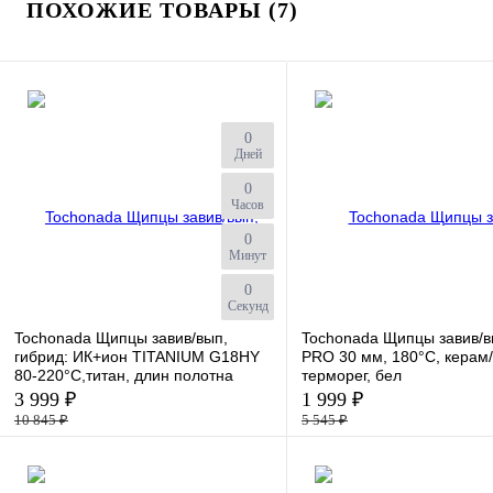
ПОХОЖИЕ ТОВАРЫ (7)
0
Дней
0
Часов
0
Минут
0
Секунд
Tochonada Щипцы завив/вып,
Tochonada Щипцы завив/
гибрид: ИК+ион TITANIUM G18HY
PRO 30 мм, 180°С, керам/
80-220°С,титан, длин полотна
терморег, бел
3 999 ₽
1 999 ₽
10 845 ₽
5 545 ₽
К сравнению
К сравнению