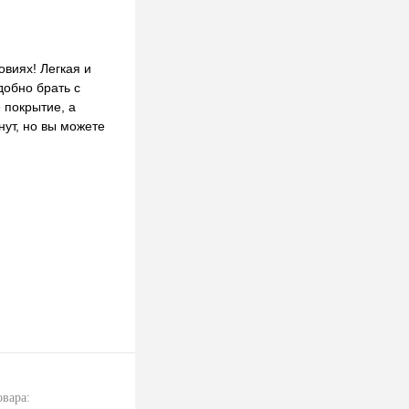
овиях! Легкая и
добно брать с
 покрытие, а
нут, но вы можете
овара: