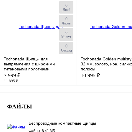
0
В избранное
В избранное
Дней
Цвет
0
Часов
0
Минут
0
Секунд
Tochonada Щипцы для
Tochonada Golden multistyl
выпрямления с широкими
32 мм, золото, ион, силик
титановыми полотнами
полосы
7 999 ₽
10 995 ₽
11 895 ₽
К сравнению
К сравнению
ФАЙЛЫ
В избранное
В избранное
Беспроводные компактные щипцы
Tochonada RM -129 FS.pdf
Файлы, 8.41 МБ