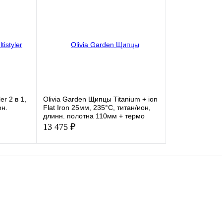
В избранное
В избранное
er 2 в 1,
Olivia Garden Щипцы Titanium + ion
он.
Flat Iron 25мм, 235°С, титан/ион,
длинн. полотна 110мм + термо
чехол-коврик + Набор из 3 Щеток
13 475 ₽
К сравнению
В избранное