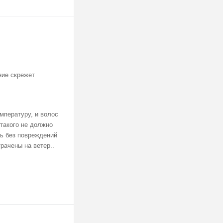
ние скрежет
мпературу, и волос
(такого не должно
ль без повреждений
рачены на ветер..