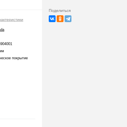
Поделиться
рактеристики
ada
5904001
амм
ческое покрытие