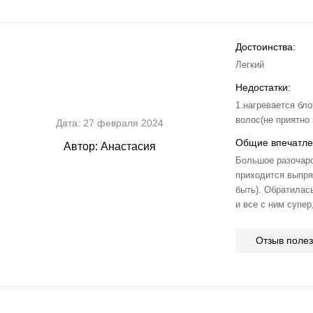
Достоинства:
Легкий
Недостатки:
1.нагревается бл
волос(не приятно
Дата:
27 февраля 2024
Общие впечатле
Автор:
Анастасия
Большое разочаро
приходится выпря
быть). Обратилас
и все с ним супе
Отзыв поле