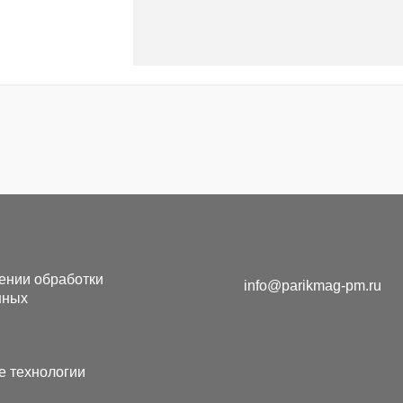
ении обработки
info@parikmag-pm.ru
нных
е технологии