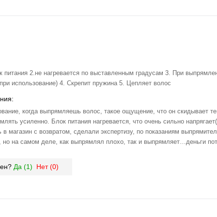
ок питания 2.не нагревается по выставленным градусам 3. При выпрямле
 при использование) 4. Скрепит пружина 5. Цепляет волос
ния:
вание, когда выпрямляешь волос, такое ощущение, что он скидывает те
млять усиленно. Блок питания нагревается, что очень сильно напрягает
ь в магазин с возвратом, сделали экспертизу, по показаниям выпрямите
р, но на самом деле, как выпрямлял плохо, так и выпрямляет…деньги пот
зен?
Да (
1
)
Нет (
0
)