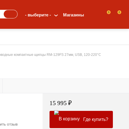
0
0
- выберите -
Магазины
оводные компактные щипцы RM-129FS 27мм, USB, 120-220°С
15 995 ₽
Где купить?