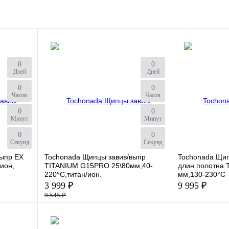
0
0
Дней
Дней
0
0
Часов
Часов
0
0
Минут
Минут
0
0
Секунд
Секунд
выпр EX
Tochonada Щипцы завив/выпр
Tochonada Щип
ион,
TITANIUM G15PRO 25\80мм,40-
длин.полотна 
220°С,титан/ион.
мм,130-230°С
3 999 ₽
9 995 ₽
9 545 ₽
К сравнению
К сравнению