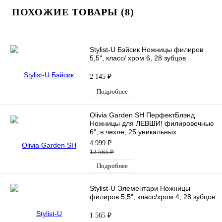
ПОХОЖИЕ ТОВАРЫ (8)
Stylist-U Бэйсик Ножницы филиров
5,5", класс/ хром 6, 28 зубцов
2 145 ₽
Подробнее
Olivia Garden SH ПерфектБлэнд
Ножницы для ЛЕВШИ! филировочные
6”, в чехле, 25 уникальных
серейтерных зубцов
4 999 ₽
12 565 ₽
Подробнее
Stylist-U Элементари Ножницы
филиров 5,5", класс/хром 4, 28 зубцов
1 565 ₽