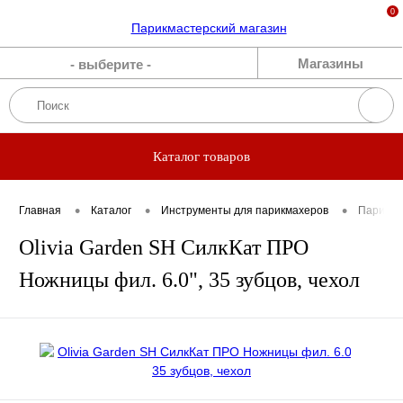
0
Каталог
Магазины
- выберите -
Бренды
Акции
Каталог товаров
Блог
•
•
•
Главная
Каталог
Инструменты для парикмахеров
Парикма
Прямые
Olivia Garden SH СилкКат ПРО
эфиры
Ножницы фил. 6.0", 35 зубцов, чехол
О нас
Вакансии