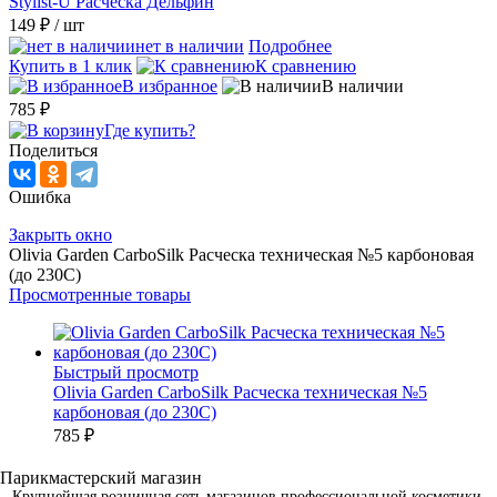
Stylist-U Расческа Дельфин
149 ₽
/ шт
нет в наличии
Подробнее
Купить в 1 клик
К сравнению
В избранное
В наличии
785 ₽
Где купить?
Поделиться
Ошибка
Закрыть окно
Olivia Garden CarboSilk Расческа техническая №5 карбоновая
(до 230C)
Просмотренные товары
Быстрый просмотр
Olivia Garden CarboSilk Расческа техническая №5
карбоновая (до 230C)
785 ₽
Крупнейшая розничная сеть магазинов профессиональной косметики