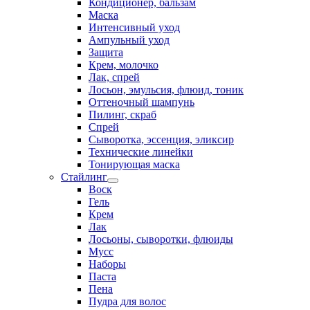
Кондиционер, бальзам
Маска
Интенсивный уход
Ампульный уход
Защита
Крем, молочко
Лак, спрей
Лосьон, эмульсия, флюид, тоник
Оттеночный шампунь
Пилинг, скраб
Спрей
Сыворотка, эссенция, эликсир
Технические линейки
Тонирующая маска
Стайлинг
Воск
Гель
Крем
Лак
Лосьоны, сыворотки, флюиды
Мусс
Наборы
Паста
Пена
Пудра для волос