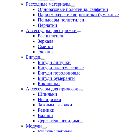
Расходные материалы
Одноразовые полотенца, салфетки
Парикмахерские воротнички бумажные
Пеньюары полиэтилен
Перчатки
Аксессуары для стрижки
Распылители
Зеркала
Сметки
Экраны
Бигуди
Бигуди липучки
Бигуди пластмассовые
Бигуди поролоновые
Бигуди-бумеранги
Коклюшки
Аксессуары для причесок
Шпильки
Невидимки
Зажимы, заколки
Резинки
Валики
Держатель невидимок
Модули
Модуль учебный