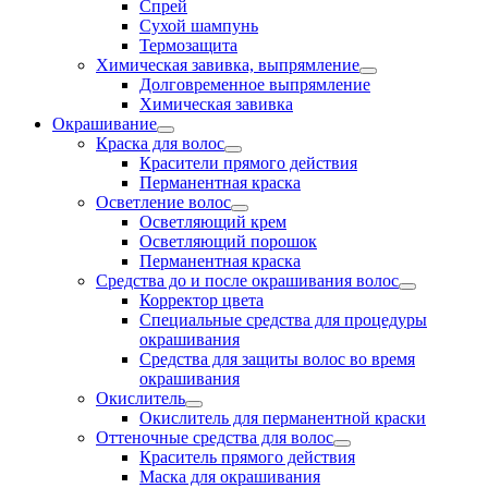
Спрей
Сухой шампунь
Термозащита
Химическая завивка, выпрямление
Долговременное выпрямление
Химическая завивка
Окрашивание
Краска для волос
Красители прямого действия
Перманентная краска
Осветление волос
Осветляющий крем
Осветляющий порошок
Перманентная краска
Средства до и после окрашивания волос
Корректор цвета
Специальные средства для процедуры
окрашивания
Средства для защиты волос во время
окрашивания
Окислитель
Окислитель для перманентной краски
Оттеночные средства для волос
Краситель прямого действия
Маска для окрашивания