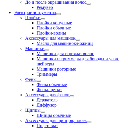
До и после окрашивания волос
Ремувер
Электроинструменты
Плойки
Плойки конусные
Плойки обычные
Плойки-волны
Аксессуары для машинок
Масло для машинок/ножниц
Машинки
Машинки для стрижки волос
Машинки и триммеры для бороды и усов,
шейверы
Машинки роторные
Триммеры
Фены
Фены обычные
Фены-щетки
Аксессуары для фенов
Держатель
Диффузор
Щипцы
Щипцы обычные
Аксессуары для щипцов, плоек
Подставки