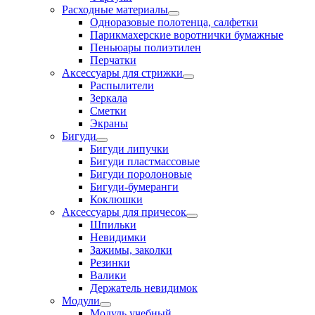
Расходные материалы
Одноразовые полотенца, салфетки
Парикмахерские воротнички бумажные
Пеньюары полиэтилен
Перчатки
Аксессуары для стрижки
Распылители
Зеркала
Сметки
Экраны
Бигуди
Бигуди липучки
Бигуди пластмассовые
Бигуди поролоновые
Бигуди-бумеранги
Коклюшки
Аксессуары для причесок
Шпильки
Невидимки
Зажимы, заколки
Резинки
Валики
Держатель невидимок
Модули
Модуль учебный