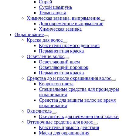
Спрей
Сухой шампунь
Термозащита
Химическая завивка, выпрямление
Долговременное выпрямление
Химическая завивка
Окрашивание
Краска для волос
Красители прямого действия
Перманентная краска
Осветление волос
Осветляющий крем
Осветляющий порошок
Перманентная краска
Средства до и после окрашивания волос
Корректор цвета
Специальные средства для процедуры
окрашивания
Средства для защиты волос во время
окрашивания
Окислитель
Окислитель для перманентной краски
Оттеночные средства для волос
Краситель прямого действия
Маска для окрашивания