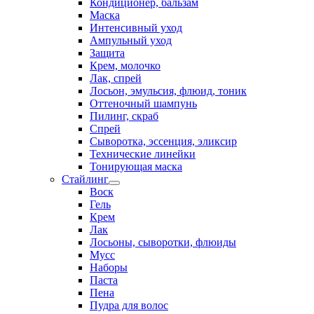
Кондиционер, бальзам
Маска
Интенсивный уход
Ампульный уход
Защита
Крем, молочко
Лак, спрей
Лосьон, эмульсия, флюид, тоник
Оттеночный шампунь
Пилинг, скраб
Спрей
Сыворотка, эссенция, эликсир
Технические линейки
Тонирующая маска
Стайлинг
Воск
Гель
Крем
Лак
Лосьоны, сыворотки, флюиды
Мусс
Наборы
Паста
Пена
Пудра для волос