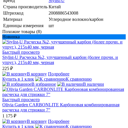
Бренд
Stylist-U
Страна производитель
Китай
Штрихкод
2008886543008
Материал
Углеродное волокно/карбон
Единицы измерения
шт
Похожие товары (8)
Новинка
Быстрый просмотр
Stylist-U Расческа №2, улучшенный карбон (более прочн. и
упруг.), 215x40 мм, черная
225 ₽
В корзину
Подробнее
Купить в 1 клик
К сравнению
В избранное
В наличии
Быстрый просмотр
Olivia Garden CARBONLITE Карбоновая комбинированная
расческа для стрижки 7”
1 175 ₽
В корзину
Подробнее
Купить в 1 клик
К сравнению