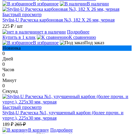
В избранное
В наличии
Быстрый просмотр
Stylist-U Расческа карбоновая №3, 182 Х 26 мм, черная
225 ₽
/ шт
нет в наличии
Подробнее
Купить в 1 клик
К сравнению
В избранное
Под заказ
Новинка
0
Дней
0
Часов
0
Минут
0
Секунд
Быстрый просмотр
Stylist-U Расческа №1, улучшенный карбон (более прочн. и
упруг.), 225x30 мм, черная
189 ₽
265 ₽
В корзину
Подробнее