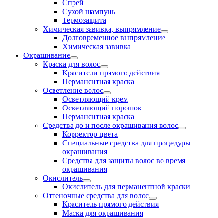
Спрей
Сухой шампунь
Термозащита
Химическая завивка, выпрямление
Долговременное выпрямление
Химическая завивка
Окрашивание
Краска для волос
Красители прямого действия
Перманентная краска
Осветление волос
Осветляющий крем
Осветляющий порошок
Перманентная краска
Средства до и после окрашивания волос
Корректор цвета
Специальные средства для процедуры
окрашивания
Средства для защиты волос во время
окрашивания
Окислитель
Окислитель для перманентной краски
Оттеночные средства для волос
Краситель прямого действия
Маска для окрашивания