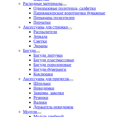
Расходные материалы
Одноразовые полотенца, салфетки
Парикмахерские воротнички бумажные
Пеньюары полиэтилен
Перчатки
Аксессуары для стрижки
Распылители
Зеркала
Сметки
Экраны
Бигуди
Бигуди липучки
Бигуди пластмассовые
Бигуди поролоновые
Бигуди-бумеранги
Коклюшки
Аксессуары для причесок
Шпильки
Невидимки
Зажимы, заколки
Резинки
Валики
Держатель невидимок
Модули
Модуль учебный