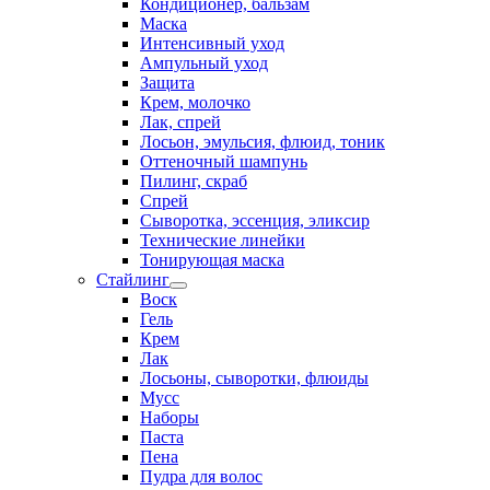
Кондиционер, бальзам
Маска
Интенсивный уход
Ампульный уход
Защита
Крем, молочко
Лак, спрей
Лосьон, эмульсия, флюид, тоник
Оттеночный шампунь
Пилинг, скраб
Спрей
Сыворотка, эссенция, эликсир
Технические линейки
Тонирующая маска
Стайлинг
Воск
Гель
Крем
Лак
Лосьоны, сыворотки, флюиды
Мусс
Наборы
Паста
Пена
Пудра для волос