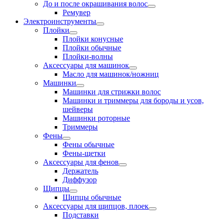
До и после окрашивания волос
Ремувер
Электроинструменты
Плойки
Плойки конусные
Плойки обычные
Плойки-волны
Аксессуары для машинок
Масло для машинок/ножниц
Машинки
Машинки для стрижки волос
Машинки и триммеры для бороды и усов,
шейверы
Машинки роторные
Триммеры
Фены
Фены обычные
Фены-щетки
Аксессуары для фенов
Держатель
Диффузор
Щипцы
Щипцы обычные
Аксессуары для щипцов, плоек
Подставки