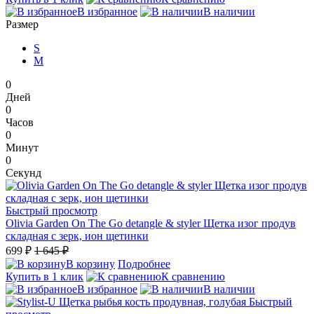
В избранное
В наличии
Размер
S
M
0
Дней
0
Часов
0
Минут
0
Секунд
Быстрый просмотр
Olivia Garden On The Go detangle & styler Щетка изог продув
складная с зерк, ион щетинки
699 ₽
1 645 ₽
В корзину
Подробнее
Купить в 1 клик
К сравнению
В избранное
В наличии
Быстрый