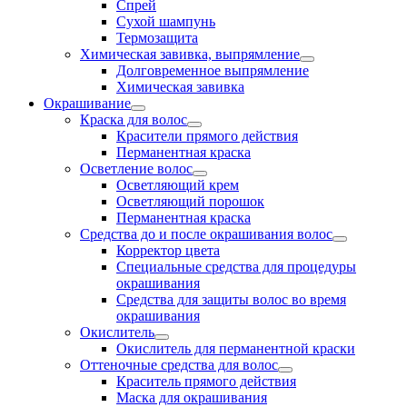
Спрей
Сухой шампунь
Термозащита
Химическая завивка, выпрямление
Долговременное выпрямление
Химическая завивка
Окрашивание
Краска для волос
Красители прямого действия
Перманентная краска
Осветление волос
Осветляющий крем
Осветляющий порошок
Перманентная краска
Средства до и после окрашивания волос
Корректор цвета
Специальные средства для процедуры
окрашивания
Средства для защиты волос во время
окрашивания
Окислитель
Окислитель для перманентной краски
Оттеночные средства для волос
Краситель прямого действия
Маска для окрашивания