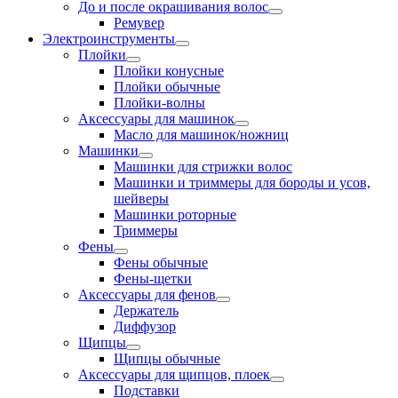
До и после окрашивания волос
Ремувер
Электроинструменты
Плойки
Плойки конусные
Плойки обычные
Плойки-волны
Аксессуары для машинок
Масло для машинок/ножниц
Машинки
Машинки для стрижки волос
Машинки и триммеры для бороды и усов,
шейверы
Машинки роторные
Триммеры
Фены
Фены обычные
Фены-щетки
Аксессуары для фенов
Держатель
Диффузор
Щипцы
Щипцы обычные
Аксессуары для щипцов, плоек
Подставки