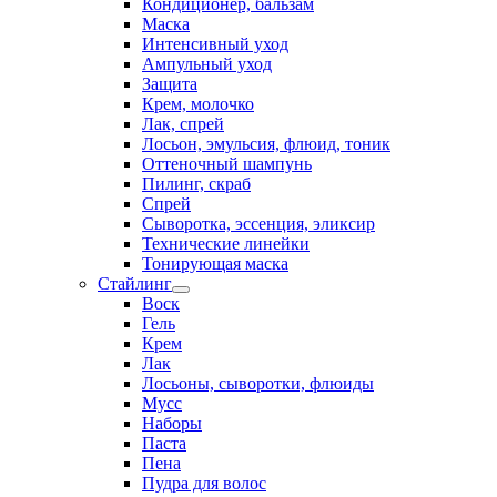
Кондиционер, бальзам
Маска
Интенсивный уход
Ампульный уход
Защита
Крем, молочко
Лак, спрей
Лосьон, эмульсия, флюид, тоник
Оттеночный шампунь
Пилинг, скраб
Спрей
Сыворотка, эссенция, эликсир
Технические линейки
Тонирующая маска
Стайлинг
Воск
Гель
Крем
Лак
Лосьоны, сыворотки, флюиды
Мусс
Наборы
Паста
Пена
Пудра для волос