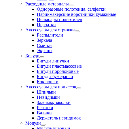
Расходные материалы
Одноразовые полотенца, салфетки
Парикмахерские воротнички бумажные
Пеньюары полиэтилен
Перчатки
Аксессуары для стрижки
Распылители
Зеркала
Сметки
Экраны
Бигуди
Бигуди липучки
Бигуди пластмассовые
Бигуди поролоновые
Бигуди-бумеранги
Коклюшки
Аксессуары для причесок
Шпильки
Невидимки
Зажимы, заколки
Резинки
Валики
Держатель невидимок
Модули
Модуль учебный