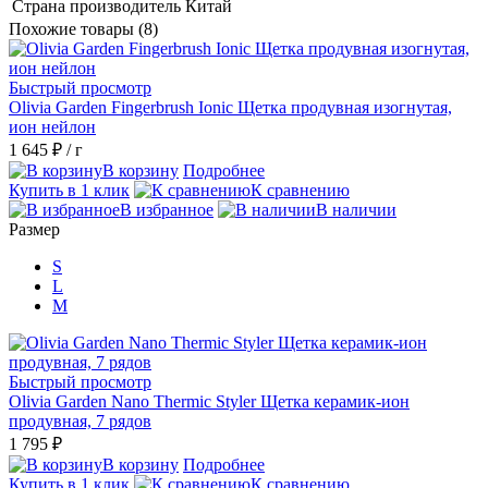
Страна производитель
Китай
Похожие товары (8)
Быстрый просмотр
Olivia Garden Fingerbrush Ionic Щетка продувная изогнутая,
ион нейлон
1 645 ₽
/ г
В корзину
Подробнее
Купить в 1 клик
К сравнению
В избранное
В наличии
Размер
S
L
M
Быстрый просмотр
Olivia Garden Nano Thermic Styler Щетка керамик-ион
продувная, 7 рядов
1 795 ₽
В корзину
Подробнее
Купить в 1 клик
К сравнению