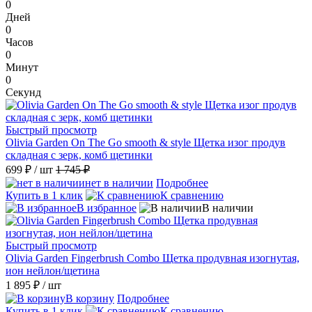
0
Дней
0
Часов
0
Минут
0
Секунд
Быстрый просмотр
Olivia Garden On The Go smooth & style Щетка изог продув
складная с зерк, комб щетинки
699 ₽
/ шт
1 745 ₽
нет в наличии
Подробнее
Купить в 1 клик
К сравнению
В избранное
В наличии
Быстрый просмотр
Olivia Garden Fingerbrush Combo Щетка продувная изогнутая,
ион нейлон/щетина
1 895 ₽
/ шт
В корзину
Подробнее
Купить в 1 клик
К сравнению