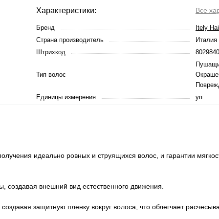
Характеристики:
Все ха
Бренд
Itely Ha
Страна производитель
Италия
Штрихкод
802984
Пушащие
Тип волос
Окраше
Поврежд
Единицы измерения
уп
лучения идеально ровных и струящихся волос, и гарантии мягкос
, создавая внешний вид естественного движения.
 создавая защитную пленку вокруг волоса, что облегчает расчесыв