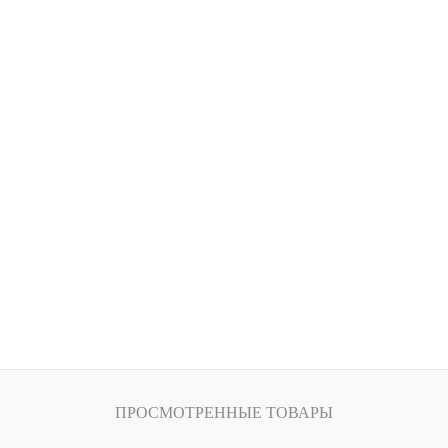
В избранное
В избранное
Объем (мл.)
2*125
ПРОСМОТРЕННЫЕ ТОВАРЫ