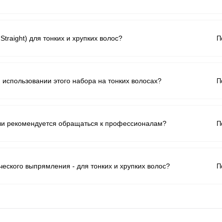
С
traight) для тонких и хрупких волос?
П
С
использовании этого набора на тонких волосах?
П
С
или рекомендуется обращаться к профессионалам?
П
С
ского выпрямления - для тонких и хрупких волос?
П