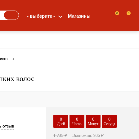
0
0
- выберите -
Магазины
•
ивка
пких волос
0
0
0
0
Дней
Часов
Минут
Секунд
ь отзыв
1 735 ₽
Экономия:
936 ₽