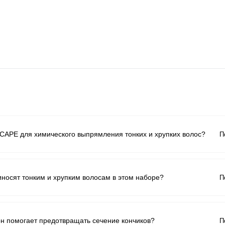
С
АРЕ для химического выпрямления тонких и хрупких волос?
П
С
носят тонким и хрупким волосам в этом наборе?
П
С
 он помогает предотвращать сечение кончиков?
П