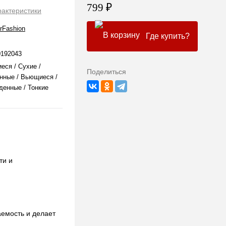
799 ₽
рактеристики
irFashion
Где купить?
0192043
ся / Сухие /
Поделиться
нные / Вьющиеся /
енные / Тонкие
ти и
аемость и делает