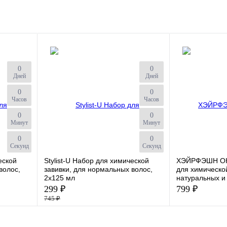
0
0
Дней
Дней
0
0
Часов
Часов
0
0
Минут
Минут
0
0
Секунд
Секунд
еской
Stylist-U Набор для химической
ХЭЙРФЭШН О
волос,
завивки, для нормальных волос,
для химическо
2x125 мл
натуральных и
299 ₽
799 ₽
745 ₽
К сравнению
К сравнению