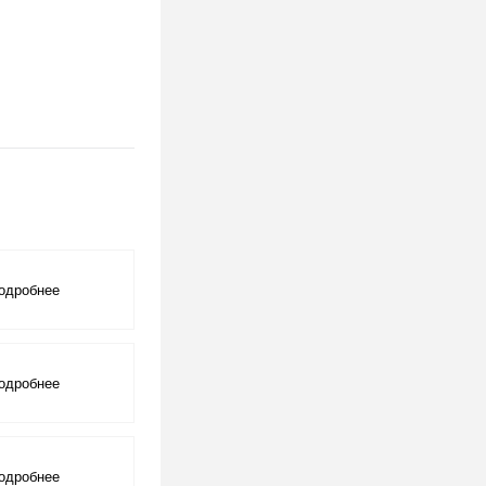
крыть
одробнее
крыть
одробнее
крыть
одробнее