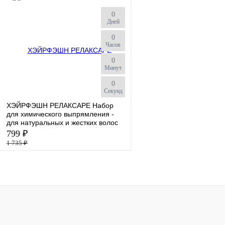
0
В избранное
В избранное
Дней
Объем (мл.)
0
Часов
2*125
0
Минут
0
Секунд
ХЭЙРФЭШН РЕЛАКСАРЕ Набор
для химического выпрямления -
для натуральных и жестких волос
799 ₽
1 735 ₽
К сравнению
В избранное