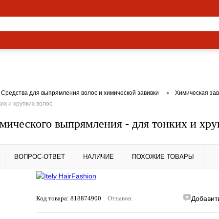
ямые эфиры
О нас
Вакансии
•
Средства для выпрямления волос и химической завивки
Химическая зав
х и хрупких волос
еского выпрямления - для тонких и хру
ВОПРОС-ОТВЕТ
НАЛИЧИЕ
ПОХОЖИЕ ТОВАРЫ
Код товара:
818874900
Отзывов:
Добавит