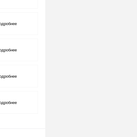
крыть
одробнее
крыть
одробнее
крыть
одробнее
крыть
одробнее