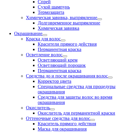
Спрей
Сухой шампунь
Термозащита
Химическая завивка, выпрямление
Долговременное выпрямление
Химическая завивка
Окрашивание
Краска для волос
Красители прямого действия
Перманентная краска
Осветление волос
Осветляющий крем
Осветляющий порошок
Перманентная краска
Средства до и после окрашивания волос
Корректор цвета
Специальные средства для процедуры
окрашивания
Средства для защиты волос во время
окрашивания
Окислитель
Окислитель для перманентной краски
Оттеночные средства для волос
Краситель прямого действия
Маска для окрашивания