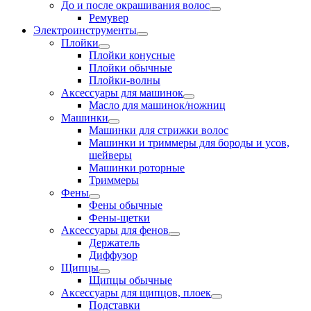
До и после окрашивания волос
Ремувер
Электроинструменты
Плойки
Плойки конусные
Плойки обычные
Плойки-волны
Аксессуары для машинок
Масло для машинок/ножниц
Машинки
Машинки для стрижки волос
Машинки и триммеры для бороды и усов,
шейверы
Машинки роторные
Триммеры
Фены
Фены обычные
Фены-щетки
Аксессуары для фенов
Держатель
Диффузор
Щипцы
Щипцы обычные
Аксессуары для щипцов, плоек
Подставки