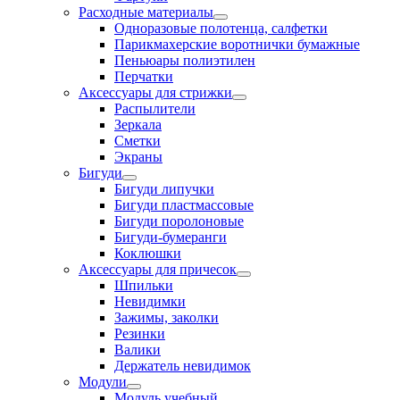
Расходные материалы
Одноразовые полотенца, салфетки
Парикмахерские воротнички бумажные
Пеньюары полиэтилен
Перчатки
Аксессуары для стрижки
Распылители
Зеркала
Сметки
Экраны
Бигуди
Бигуди липучки
Бигуди пластмассовые
Бигуди поролоновые
Бигуди-бумеранги
Коклюшки
Аксессуары для причесок
Шпильки
Невидимки
Зажимы, заколки
Резинки
Валики
Держатель невидимок
Модули
Модуль учебный