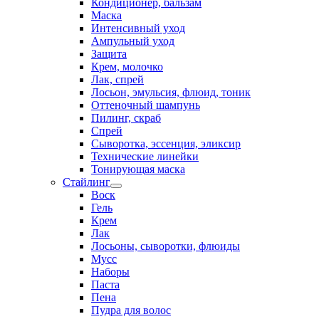
Кондиционер, бальзам
Маска
Интенсивный уход
Ампульный уход
Защита
Крем, молочко
Лак, спрей
Лосьон, эмульсия, флюид, тоник
Оттеночный шампунь
Пилинг, скраб
Спрей
Сыворотка, эссенция, эликсир
Технические линейки
Тонирующая маска
Стайлинг
Воск
Гель
Крем
Лак
Лосьоны, сыворотки, флюиды
Мусс
Наборы
Паста
Пена
Пудра для волос