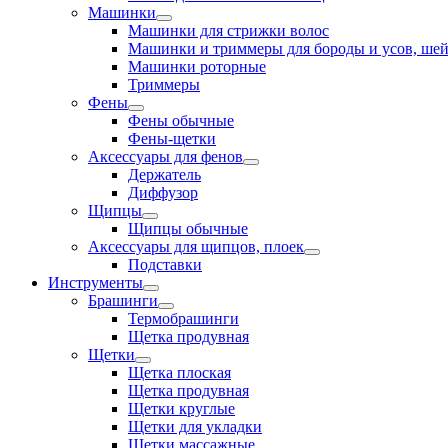
Машинки
Машинки для стрижки волос
Машинки и триммеры для бороды и усов, ше
Машинки роторные
Триммеры
Фены
Фены обычные
Фены-щетки
Аксессуары для фенов
Держатель
Диффузор
Щипцы
Щипцы обычные
Аксессуары для щипцов, плоек
Подставки
Инструменты
Брашинги
Термобрашинги
Щетка продувная
Щетки
Щетка плоская
Щетка продувная
Щетки круглые
Щетки для укладки
Щетки массажные