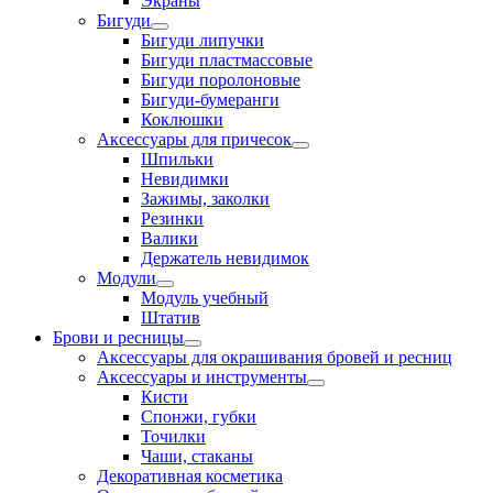
Экраны
Бигуди
Бигуди липучки
Бигуди пластмассовые
Бигуди поролоновые
Бигуди-бумеранги
Коклюшки
Аксессуары для причесок
Шпильки
Невидимки
Зажимы, заколки
Резинки
Валики
Держатель невидимок
Модули
Модуль учебный
Штатив
Брови и ресницы
Аксессуары для окрашивания бровей и ресниц
Аксессуары и инструменты
Кисти
Спонжи, губки
Точилки
Чаши, стаканы
Декоративная косметика