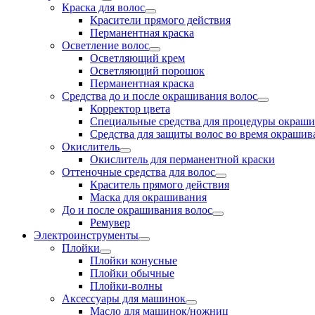
Краска для волос
Красители прямого действия
Перманентная краска
Осветление волос
Осветляющий крем
Осветляющий порошок
Перманентная краска
Средства до и после окрашивания волос
Корректор цвета
Специальные средства для процедуры окраш
Средства для защиты волос во время окрашив
Окислитель
Окислитель для перманентной краски
Оттеночные средства для волос
Краситель прямого действия
Маска для окрашивания
До и после окрашивания волос
Ремувер
Электроинструменты
Плойки
Плойки конусные
Плойки обычные
Плойки-волны
Аксессуары для машинок
Масло для машинок/ножниц