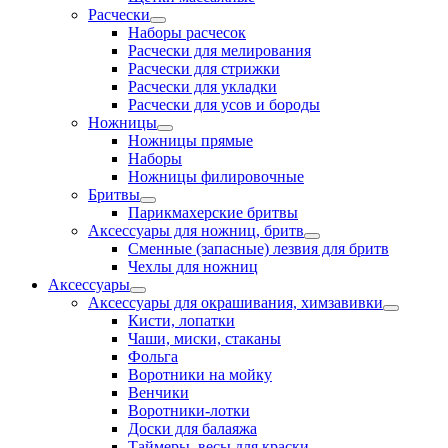
Расчески
Наборы расчесок
Расчески для мелирования
Расчески для стрижки
Расчески для укладки
Расчески для усов и бороды
Ножницы
Ножницы прямые
Наборы
Ножницы филировочные
Бритвы
Парикмахерские бритвы
Аксессуары для ножниц, бритв
Сменные (запасные) лезвия для бритв
Чехлы для ножниц
Аксессуары
Аксессуары для окрашивания, химзавивки
Кисти, лопатки
Чаши, миски, стаканы
Фольга
Воротники на мойку
Венчики
Воротники-лотки
Доски для балаяжа
Таймеры, весы для краски