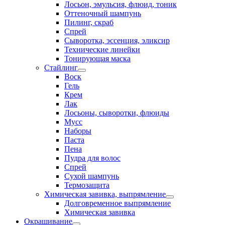
Лосьон, эмульсия, флюид, тоник
Оттеночный шампунь
Пилинг, скраб
Спрей
Сыворотка, эссенция, эликсир
Технические линейки
Тонирующая маска
Стайлинг
Воск
Гель
Крем
Лак
Лосьоны, сыворотки, флюиды
Мусс
Наборы
Паста
Пена
Пудра для волос
Спрей
Сухой шампунь
Термозащита
Химическая завивка, выпрямление
Долговременное выпрямление
Химическая завивка
Окрашивание