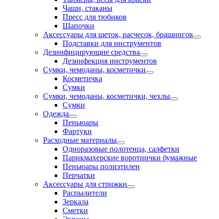
Чаши, стаканы
Пресс для тюбиков
Шапочки
Аксессуары для щеток, расчесок, брашингов
Подставки для инструментов
Дезинфицирующие средства
Дезинфекция инструментов
Сумки, чемоданы, косметички
Косметичка
Сумки
Сумки, чемоданы, косметички, чехлы
Сумки
Одежда
Пеньюары
Фартуки
Расходные материалы
Одноразовые полотенца, салфетки
Парикмахерские воротнички бумажные
Пеньюары полиэтилен
Перчатки
Аксессуары для стрижки
Распылители
Зеркала
Сметки