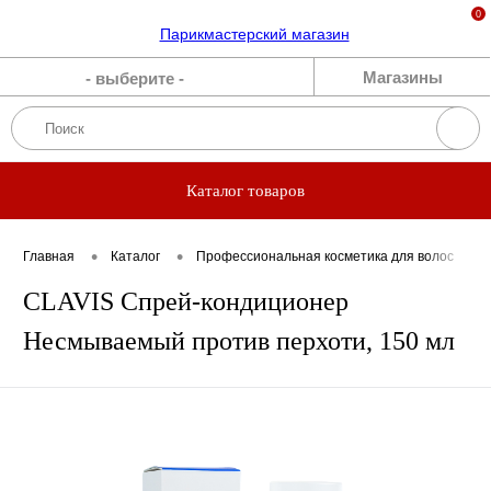
0
Каталог
Магазины
- выберите -
Бренды
Акции
Каталог товаров
Блог
•
•
•
Главная
Каталог
Профессиональная косметика для волос
Прямые
CLAVIS Спрей-кондиционер
эфиры
Несмываемый против перхоти, 150 мл
О нас
Вакансии