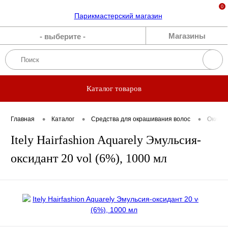
0
Каталог
Магазины
- выберите -
Бренды
Акции
Каталог товаров
Блог
•
•
•
Главная
Каталог
Средства для окрашивания волос
Окисли
Прямые
Itely Hairfashion Aquarely Эмульсия-
эфиры
оксидант 20 vol (6%), 1000 мл
О нас
Вакансии