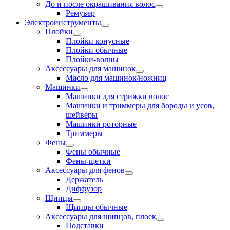
До и после окрашивания волос
Ремувер
Электроинструменты
Плойки
Плойки конусные
Плойки обычные
Плойки-волны
Аксессуары для машинок
Масло для машинок/ножниц
Машинки
Машинки для стрижки волос
Машинки и триммеры для бороды и усов,
шейверы
Машинки роторные
Триммеры
Фены
Фены обычные
Фены-щетки
Аксессуары для фенов
Держатель
Диффузор
Щипцы
Щипцы обычные
Аксессуары для щипцов, плоек
Подставки