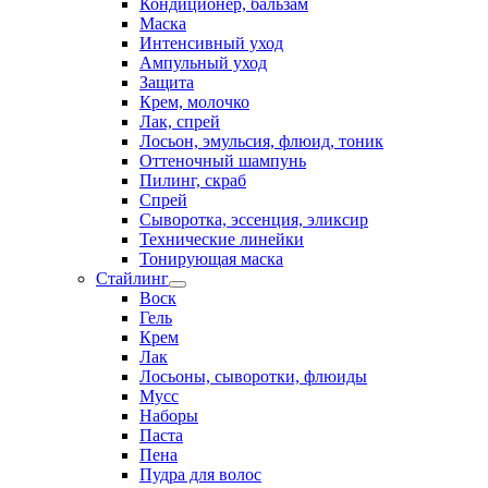
Кондиционер, бальзам
Маска
Интенсивный уход
Ампульный уход
Защита
Крем, молочко
Лак, спрей
Лосьон, эмульсия, флюид, тоник
Оттеночный шампунь
Пилинг, скраб
Спрей
Сыворотка, эссенция, эликсир
Технические линейки
Тонирующая маска
Стайлинг
Воск
Гель
Крем
Лак
Лосьоны, сыворотки, флюиды
Мусс
Наборы
Паста
Пена
Пудра для волос