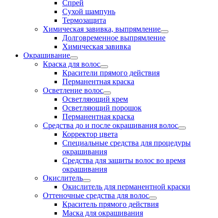
Спрей
Сухой шампунь
Термозащита
Химическая завивка, выпрямление
Долговременное выпрямление
Химическая завивка
Окрашивание
Краска для волос
Красители прямого действия
Перманентная краска
Осветление волос
Осветляющий крем
Осветляющий порошок
Перманентная краска
Средства до и после окрашивания волос
Корректор цвета
Специальные средства для процедуры
окрашивания
Средства для защиты волос во время
окрашивания
Окислитель
Окислитель для перманентной краски
Оттеночные средства для волос
Краситель прямого действия
Маска для окрашивания