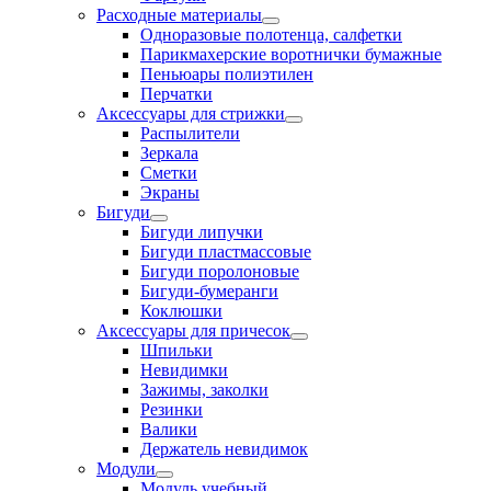
Расходные материалы
Одноразовые полотенца, салфетки
Парикмахерские воротнички бумажные
Пеньюары полиэтилен
Перчатки
Аксессуары для стрижки
Распылители
Зеркала
Сметки
Экраны
Бигуди
Бигуди липучки
Бигуди пластмассовые
Бигуди поролоновые
Бигуди-бумеранги
Коклюшки
Аксессуары для причесок
Шпильки
Невидимки
Зажимы, заколки
Резинки
Валики
Держатель невидимок
Модули
Модуль учебный