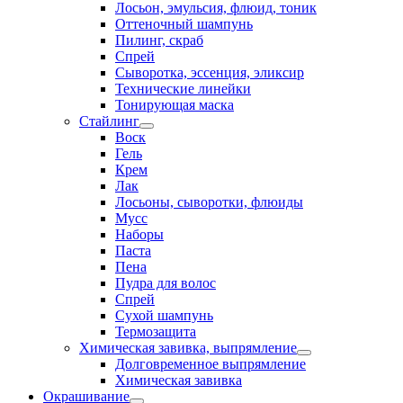
Лосьон, эмульсия, флюид, тоник
Оттеночный шампунь
Пилинг, скраб
Спрей
Сыворотка, эссенция, эликсир
Технические линейки
Тонирующая маска
Стайлинг
Воск
Гель
Крем
Лак
Лосьоны, сыворотки, флюиды
Мусс
Наборы
Паста
Пена
Пудра для волос
Спрей
Сухой шампунь
Термозащита
Химическая завивка, выпрямление
Долговременное выпрямление
Химическая завивка
Окрашивание