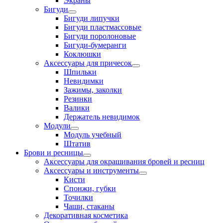
Экраны
Бигуди
Бигуди липучки
Бигуди пластмассовые
Бигуди поролоновые
Бигуди-бумеранги
Коклюшки
Аксессуары для причесок
Шпильки
Невидимки
Зажимы, заколки
Резинки
Валики
Держатель невидимок
Модули
Модуль учебный
Штатив
Брови и ресницы
Аксессуары для окрашивания бровей и ресниц
Аксессуары и инструменты
Кисти
Спонжи, губки
Точилки
Чаши, стаканы
Декоративная косметика