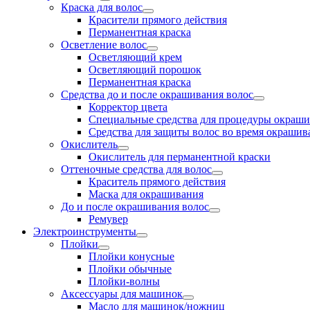
Краска для волос
Красители прямого действия
Перманентная краска
Осветление волос
Осветляющий крем
Осветляющий порошок
Перманентная краска
Средства до и после окрашивания волос
Корректор цвета
Специальные средства для процедуры окраш
Средства для защиты волос во время окрашив
Окислитель
Окислитель для перманентной краски
Оттеночные средства для волос
Краситель прямого действия
Маска для окрашивания
До и после окрашивания волос
Ремувер
Электроинструменты
Плойки
Плойки конусные
Плойки обычные
Плойки-волны
Аксессуары для машинок
Масло для машинок/ножниц