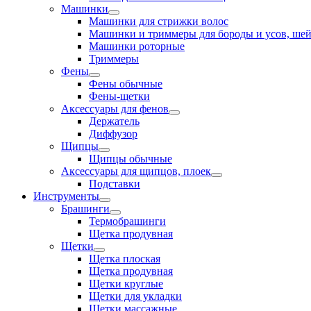
Машинки
Машинки для стрижки волос
Машинки и триммеры для бороды и усов, ше
Машинки роторные
Триммеры
Фены
Фены обычные
Фены-щетки
Аксессуары для фенов
Держатель
Диффузор
Щипцы
Щипцы обычные
Аксессуары для щипцов, плоек
Подставки
Инструменты
Брашинги
Термобрашинги
Щетка продувная
Щетки
Щетка плоская
Щетка продувная
Щетки круглые
Щетки для укладки
Щетки массажные