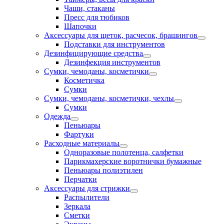
Чаши, стаканы
Пресс для тюбиков
Шапочки
Аксессуары для щеток, расчесок, брашингов
Подставки для инструментов
Дезинфицирующие средства
Дезинфекция инструментов
Сумки, чемоданы, косметички
Косметичка
Сумки
Сумки, чемоданы, косметички, чехлы
Сумки
Одежда
Пеньюары
Фартуки
Расходные материалы
Одноразовые полотенца, салфетки
Парикмахерские воротнички бумажные
Пеньюары полиэтилен
Перчатки
Аксессуары для стрижки
Распылители
Зеркала
Сметки