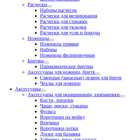
Расчески
Наборы расчесок
Расчески для мелирования
Расчески для стрижки
Расчески для укладки
Расчески для усов и бороды
Ножницы
Ножницы прямые
Наборы
Ножницы филировочные
Бритвы
Парикмахерские бритвы
Аксессуары для ножниц, бритв
Сменные (запасные) лезвия для бритв
Чехлы для ножниц
Аксессуары
Аксессуары для окрашивания, химзавивки
Кисти, лопатки
Чаши, миски, стаканы
Фольга
Воротники на мойку
Венчики
Воротники-лотки
Доски для балаяжа
Таймеры, весы для краски