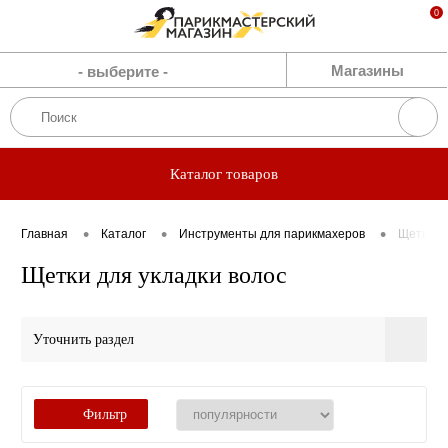
0
Каталог
Магазины
- выберите -
Бренды
Акции
Каталог товаров
Блог
•
•
•
Главная
Каталог
Инструменты для парикмахеров
Щетки дл
Прямые
Щетки для укладки волос
эфиры
Уточнить раздел
О нас
Вакансии
Фильтр