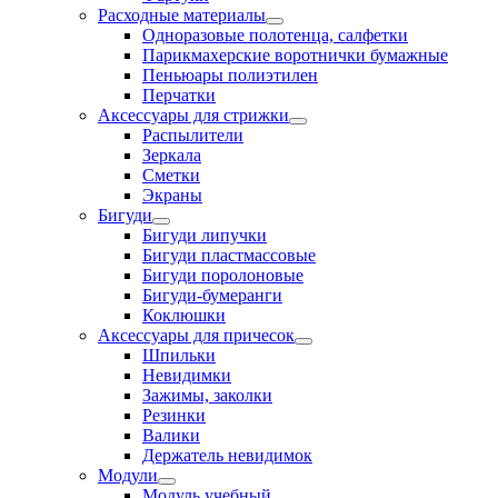
Расходные материалы
Одноразовые полотенца, салфетки
Парикмахерские воротнички бумажные
Пеньюары полиэтилен
Перчатки
Аксессуары для стрижки
Распылители
Зеркала
Сметки
Экраны
Бигуди
Бигуди липучки
Бигуди пластмассовые
Бигуди поролоновые
Бигуди-бумеранги
Коклюшки
Аксессуары для причесок
Шпильки
Невидимки
Зажимы, заколки
Резинки
Валики
Держатель невидимок
Модули
Модуль учебный