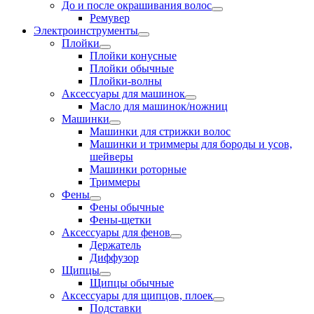
До и после окрашивания волос
Ремувер
Электроинструменты
Плойки
Плойки конусные
Плойки обычные
Плойки-волны
Аксессуары для машинок
Масло для машинок/ножниц
Машинки
Машинки для стрижки волос
Машинки и триммеры для бороды и усов,
шейверы
Машинки роторные
Триммеры
Фены
Фены обычные
Фены-щетки
Аксессуары для фенов
Держатель
Диффузор
Щипцы
Щипцы обычные
Аксессуары для щипцов, плоек
Подставки