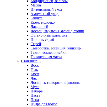
Кондиционер, бальзам
Маска
Интенсивный уход
Ампульный уход
Защита
Крем, молочко
Лак, спрей
Лосьон, эмульсия, флюид, тоник
Оттеночный шампунь
Пилинг, скраб
Спрей
Сыворотка, эссенция, эликсир
Технические линейки
Тонирующая маска
Стайлинг
Воск
Гель
Крем
Лак
Лосьоны, сыворотки, флюиды
Мусс
Наборы
Паста
Пена
Пудра для волос