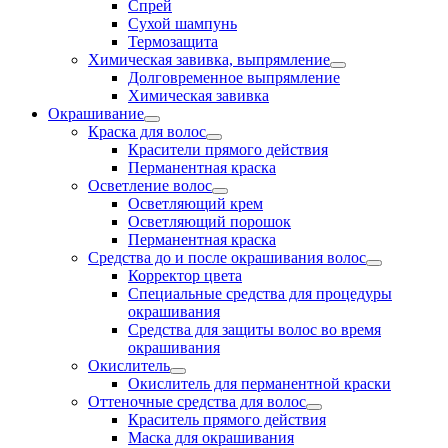
Спрей
Сухой шампунь
Термозащита
Химическая завивка, выпрямление
Долговременное выпрямление
Химическая завивка
Окрашивание
Краска для волос
Красители прямого действия
Перманентная краска
Осветление волос
Осветляющий крем
Осветляющий порошок
Перманентная краска
Средства до и после окрашивания волос
Корректор цвета
Специальные средства для процедуры
окрашивания
Средства для защиты волос во время
окрашивания
Окислитель
Окислитель для перманентной краски
Оттеночные средства для волос
Краситель прямого действия
Маска для окрашивания