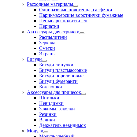
Расходные материалы
Одноразовые полотенца, салфетки
Парикмахерские воротнички бумажные
Пеньюары полиэтилен
Перчатки
Аксессуары для стрижки
Распылители
Зеркала
Сметки
Экраны
Бигуди
Бигуди липучки
Бигуди пластмассовые
Бигуди поролоновые
Бигуди-бумеранги
Коклюшки
Аксессуары для причесок
Шпильки
Невидимки
Зажимы, заколки
Резинки
Валики
Держатель невидимок
Модули
Модуль учебный