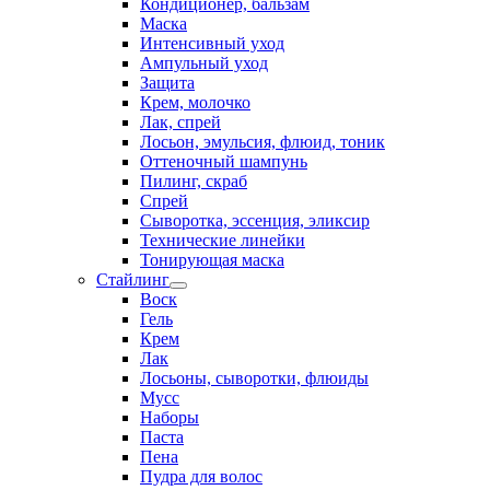
Кондиционер, бальзам
Маска
Интенсивный уход
Ампульный уход
Защита
Крем, молочко
Лак, спрей
Лосьон, эмульсия, флюид, тоник
Оттеночный шампунь
Пилинг, скраб
Спрей
Сыворотка, эссенция, эликсир
Технические линейки
Тонирующая маска
Стайлинг
Воск
Гель
Крем
Лак
Лосьоны, сыворотки, флюиды
Мусс
Наборы
Паста
Пена
Пудра для волос