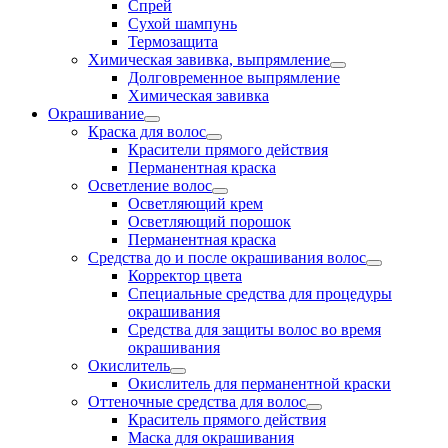
Спрей
Сухой шампунь
Термозащита
Химическая завивка, выпрямление
Долговременное выпрямление
Химическая завивка
Окрашивание
Краска для волос
Красители прямого действия
Перманентная краска
Осветление волос
Осветляющий крем
Осветляющий порошок
Перманентная краска
Средства до и после окрашивания волос
Корректор цвета
Специальные средства для процедуры
окрашивания
Средства для защиты волос во время
окрашивания
Окислитель
Окислитель для перманентной краски
Оттеночные средства для волос
Краситель прямого действия
Маска для окрашивания