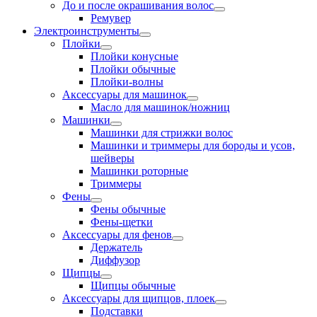
До и после окрашивания волос
Ремувер
Электроинструменты
Плойки
Плойки конусные
Плойки обычные
Плойки-волны
Аксессуары для машинок
Масло для машинок/ножниц
Машинки
Машинки для стрижки волос
Машинки и триммеры для бороды и усов,
шейверы
Машинки роторные
Триммеры
Фены
Фены обычные
Фены-щетки
Аксессуары для фенов
Держатель
Диффузор
Щипцы
Щипцы обычные
Аксессуары для щипцов, плоек
Подставки