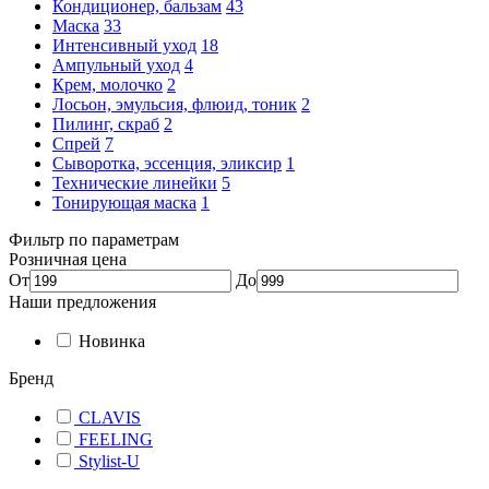
Кондиционер, бальзам
43
Маска
33
Интенсивный уход
18
Ампульный уход
4
Крем, молочко
2
Лосьон, эмульсия, флюид, тоник
2
Пилинг, скраб
2
Спрей
7
Сыворотка, эссенция, эликсир
1
Технические линейки
5
Тонирующая маска
1
Фильтр по параметрам
Розничная цена
От
До
Наши предложения
Новинка
Бренд
CLAVIS
FEELING
Stylist-U