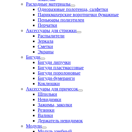
Расходные материалы
Одноразовые полотенца, салфетки
Парикмахерские воротнички бумажные
Пеньюары полиэтилен
Перчатки
Аксессуары для стрижки
Распылители
Зеркала
Сметки
Экраны
Бигуди
Бигуди липучки
Бигуди пластмассовые
Бигуди поролоновые
Бигуди-бумеранги
Коклюшки
Аксессуары для причесок
Шпильки
Невидимки
Зажимы, заколки
Резинки
Валики
Держатель невидимок
Модули
Модуль учебный