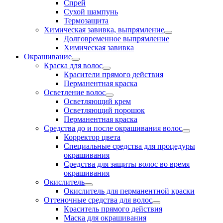
Спрей
Сухой шампунь
Термозащита
Химическая завивка, выпрямление
Долговременное выпрямление
Химическая завивка
Окрашивание
Краска для волос
Красители прямого действия
Перманентная краска
Осветление волос
Осветляющий крем
Осветляющий порошок
Перманентная краска
Средства до и после окрашивания волос
Корректор цвета
Специальные средства для процедуры
окрашивания
Средства для защиты волос во время
окрашивания
Окислитель
Окислитель для перманентной краски
Оттеночные средства для волос
Краситель прямого действия
Маска для окрашивания