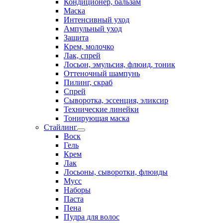
Кондиционер, бальзам
Маска
Интенсивный уход
Ампульный уход
Защита
Крем, молочко
Лак, спрей
Лосьон, эмульсия, флюид, тоник
Оттеночный шампунь
Пилинг, скраб
Спрей
Сыворотка, эссенция, эликсир
Технические линейки
Тонирующая маска
Стайлинг
Воск
Гель
Крем
Лак
Лосьоны, сыворотки, флюиды
Мусс
Наборы
Паста
Пена
Пудра для волос