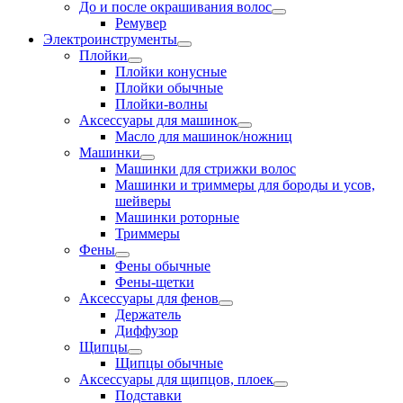
До и после окрашивания волос
Ремувер
Электроинструменты
Плойки
Плойки конусные
Плойки обычные
Плойки-волны
Аксессуары для машинок
Масло для машинок/ножниц
Машинки
Машинки для стрижки волос
Машинки и триммеры для бороды и усов,
шейверы
Машинки роторные
Триммеры
Фены
Фены обычные
Фены-щетки
Аксессуары для фенов
Держатель
Диффузор
Щипцы
Щипцы обычные
Аксессуары для щипцов, плоек
Подставки