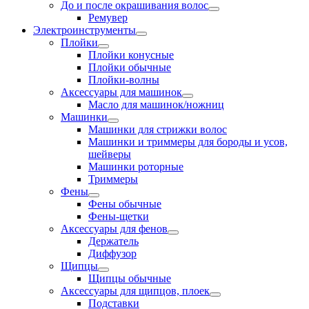
До и после окрашивания волос
Ремувер
Электроинструменты
Плойки
Плойки конусные
Плойки обычные
Плойки-волны
Аксессуары для машинок
Масло для машинок/ножниц
Машинки
Машинки для стрижки волос
Машинки и триммеры для бороды и усов,
шейверы
Машинки роторные
Триммеры
Фены
Фены обычные
Фены-щетки
Аксессуары для фенов
Держатель
Диффузор
Щипцы
Щипцы обычные
Аксессуары для щипцов, плоек
Подставки