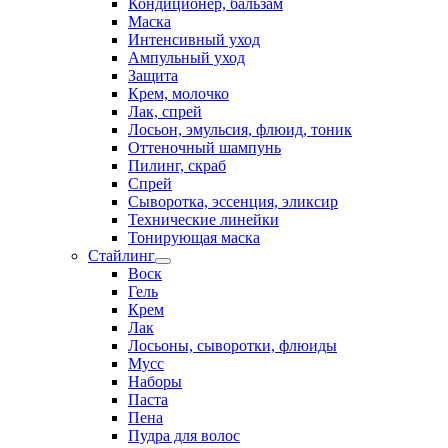
Кондиционер, бальзам
Маска
Интенсивный уход
Ампульный уход
Защита
Крем, молочко
Лак, спрей
Лосьон, эмульсия, флюид, тоник
Оттеночный шампунь
Пилинг, скраб
Спрей
Сыворотка, эссенция, эликсир
Технические линейки
Тонирующая маска
Стайлинг
Воск
Гель
Крем
Лак
Лосьоны, сыворотки, флюиды
Мусс
Наборы
Паста
Пена
Пудра для волос