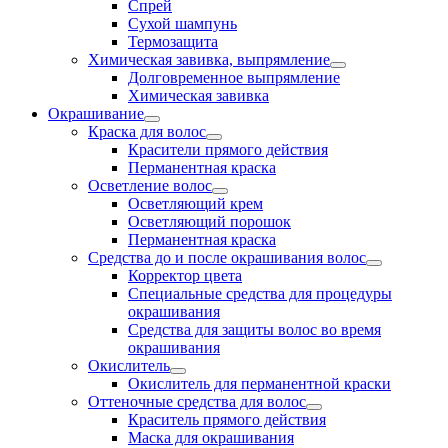
Спрей
Сухой шампунь
Термозащита
Химическая завивка, выпрямление
Долговременное выпрямление
Химическая завивка
Окрашивание
Краска для волос
Красители прямого действия
Перманентная краска
Осветление волос
Осветляющий крем
Осветляющий порошок
Перманентная краска
Средства до и после окрашивания волос
Корректор цвета
Специальные средства для процедуры
окрашивания
Средства для защиты волос во время
окрашивания
Окислитель
Окислитель для перманентной краски
Оттеночные средства для волос
Краситель прямого действия
Маска для окрашивания