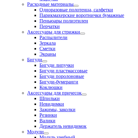
Расходные материалы
Одноразовые полотенца, салфетки
Парикмахерские воротнички бумажные
Пеньюары полиэтилен
Перчатки
Аксессуары для стрижки
Распылители
Зеркала
Сметки
Экраны
Бигуди
Бигуди липучки
Бигуди пластмассовые
Бигуди поролоновые
Бигуди-бумеранги
Коклюшки
Аксессуары для причесок
Шпильки
Невидимки
Зажимы, заколки
Резинки
Валики
Держатель невидимок
Модули
Модуль учебный