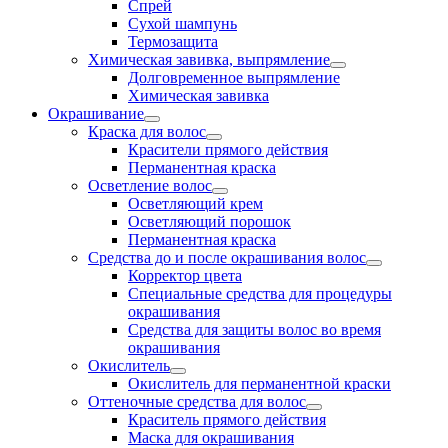
Спрей
Сухой шампунь
Термозащита
Химическая завивка, выпрямление
Долговременное выпрямление
Химическая завивка
Окрашивание
Краска для волос
Красители прямого действия
Перманентная краска
Осветление волос
Осветляющий крем
Осветляющий порошок
Перманентная краска
Средства до и после окрашивания волос
Корректор цвета
Специальные средства для процедуры
окрашивания
Средства для защиты волос во время
окрашивания
Окислитель
Окислитель для перманентной краски
Оттеночные средства для волос
Краситель прямого действия
Маска для окрашивания