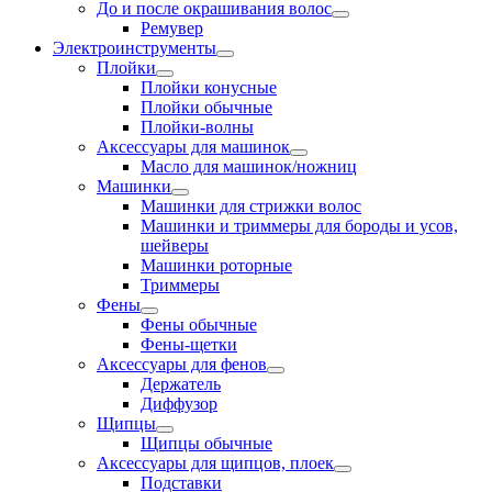
До и после окрашивания волос
Ремувер
Электроинструменты
Плойки
Плойки конусные
Плойки обычные
Плойки-волны
Аксессуары для машинок
Масло для машинок/ножниц
Машинки
Машинки для стрижки волос
Машинки и триммеры для бороды и усов,
шейверы
Машинки роторные
Триммеры
Фены
Фены обычные
Фены-щетки
Аксессуары для фенов
Держатель
Диффузор
Щипцы
Щипцы обычные
Аксессуары для щипцов, плоек
Подставки