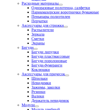
Расходные материалы
Одноразовые полотенца, салфетки
Парикмахерские воротнички бумажные
Пеньюары полиэтилен
Перчатки
Аксессуары для стрижки
Распылители
Зеркала
Сметки
Экраны
Бигуди
Бигуди липучки
Бигуди пластмассовые
Бигуди поролоновые
Бигуди-бумеранги
Коклюшки
Аксессуары для причесок
Шпильки
Невидимки
Зажимы, заколки
Резинки
Валики
Держатель невидимок
Модули
Модуль учебный