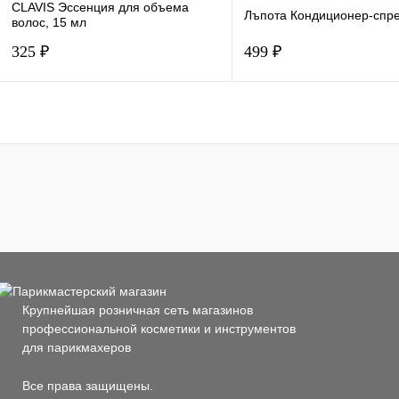
CLAVIS Эссенция для объема
Лъпота Кондиционер-спре
волос, 15 мл
325 ₽
499 ₽
К сравнению
К сравнению
В избранное
В избранное
Объем (мл.)
Объем (мл.)
15 мл
250
Крупнейшая розничная сеть магазинов
профессиональной косметики и инструментов
для парикмахеров
Все права защищены.