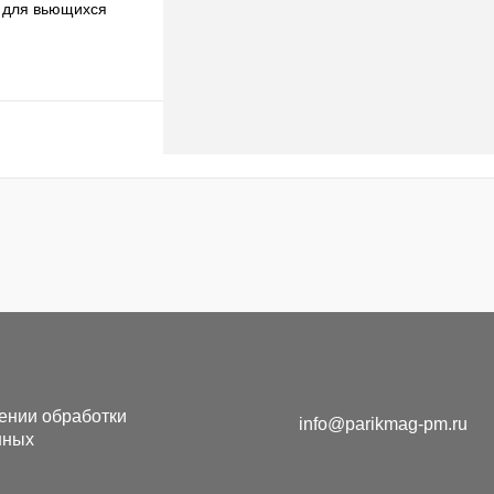
 для вьющихся
Под заказ
ении обработки
info@parikmag-pm.ru
нных