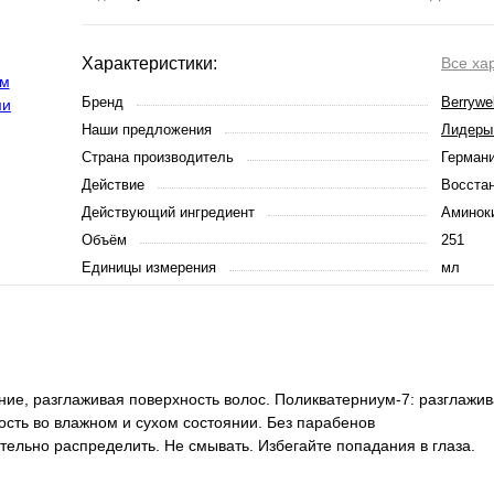
Характеристики:
Все ха
Бренд
Berrywel
Наши предложения
Лидеры
Страна производитель
Герман
Действие
Восста
Действующий ингредиент
Аминок
Объём
251
Единицы измерения
мл
ие, разглаживая поверхность волос. Поликватерниум-7: разглажив
сть во влажном и сухом состоянии. Без парабенов
ельно распределить. Не смывать. Избегайте попадания в глаза.