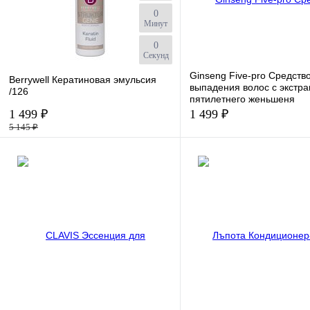
0
Минут
0
Секунд
Ginseng Five-pro Средств
Berrywell Кератиновая эмульсия
выпадения волос с экстра
/126
пятилетнего женьшеня
1 499 ₽
1 499 ₽
5 145 ₽
К сравнению
К сравнению
В избранное
В избранное
Под 
Объем (мл.)
126
Объем (мл.)
145