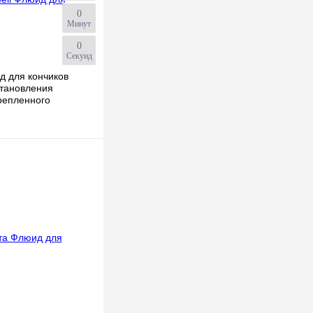
0
Минут
0
Секунд
д для кончиков
становления
крепленного
ьно поврежденных
A20plus /51