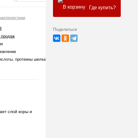
Где купить?
рактеристики
l
Поделиться
 продаж
ия
новление
ислоты, протеины шелка
ает слой коры и