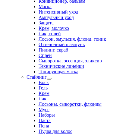
Кондиционер, бальзам
Маска
Интенсивный уход
Ампульный уход
Защита
Крем, молочко
Лак, спрей
Лосьон, эмульсия, флюид, тоник
Оттеночный шампунь
Пилинг, скраб
Спрей
Сыворотка, эссенция, эликсир
Технические линейки
Тонирующая маска
Стайлинг
Воск
Гель
Крем
Лак
Лосьоны, сыворотки, флюиды
Мусс
Наборы
Паста
Пена
Пудра для волос