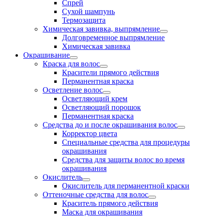
Спрей
Сухой шампунь
Термозащита
Химическая завивка, выпрямление
Долговременное выпрямление
Химическая завивка
Окрашивание
Краска для волос
Красители прямого действия
Перманентная краска
Осветление волос
Осветляющий крем
Осветляющий порошок
Перманентная краска
Средства до и после окрашивания волос
Корректор цвета
Специальные средства для процедуры
окрашивания
Средства для защиты волос во время
окрашивания
Окислитель
Окислитель для перманентной краски
Оттеночные средства для волос
Краситель прямого действия
Маска для окрашивания