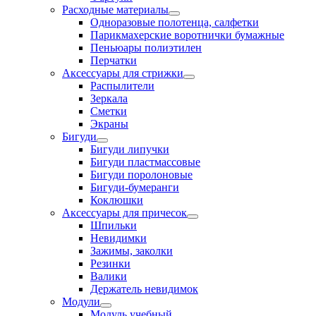
Расходные материалы
Одноразовые полотенца, салфетки
Парикмахерские воротнички бумажные
Пеньюары полиэтилен
Перчатки
Аксессуары для стрижки
Распылители
Зеркала
Сметки
Экраны
Бигуди
Бигуди липучки
Бигуди пластмассовые
Бигуди поролоновые
Бигуди-бумеранги
Коклюшки
Аксессуары для причесок
Шпильки
Невидимки
Зажимы, заколки
Резинки
Валики
Держатель невидимок
Модули
Модуль учебный