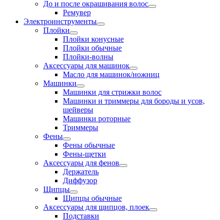
До и после окрашивания волос
Ремувер
Электроинструменты
Плойки
Плойки конусные
Плойки обычные
Плойки-волны
Аксессуары для машинок
Масло для машинок/ножниц
Машинки
Машинки для стрижки волос
Машинки и триммеры для бороды и усов,
шейверы
Машинки роторные
Триммеры
Фены
Фены обычные
Фены-щетки
Аксессуары для фенов
Держатель
Диффузор
Щипцы
Щипцы обычные
Аксессуары для щипцов, плоек
Подставки