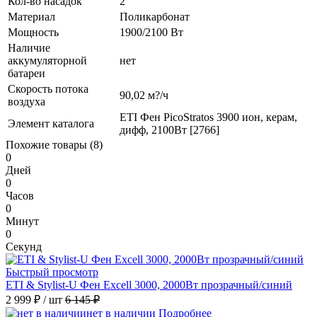
Кол-во насадок
2
Материал
Поликарбонат
Мощность
1900/2100 Вт
Наличие
аккумуляторной
нет
батареи
Скорость потока
90,02 м?/ч
воздуха
ETI Фен PicoStratos 3900 ион, керам,
Элемент каталога
дифф, 2100Вт [2766]
Похожие товары (8)
0
Дней
0
Часов
0
Минут
0
Секунд
Быстрый просмотр
ETI & Stylist-U Фен Excell 3000, 2000Вт прозрачный/cиний
2 999 ₽
/ шт
6 145 ₽
нет в наличии
Подробнее