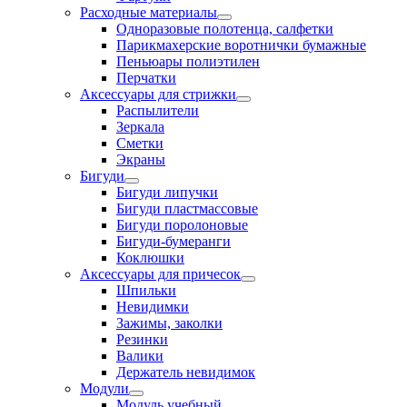
Расходные материалы
Одноразовые полотенца, салфетки
Парикмахерские воротнички бумажные
Пеньюары полиэтилен
Перчатки
Аксессуары для стрижки
Распылители
Зеркала
Сметки
Экраны
Бигуди
Бигуди липучки
Бигуди пластмассовые
Бигуди поролоновые
Бигуди-бумеранги
Коклюшки
Аксессуары для причесок
Шпильки
Невидимки
Зажимы, заколки
Резинки
Валики
Держатель невидимок
Модули
Модуль учебный