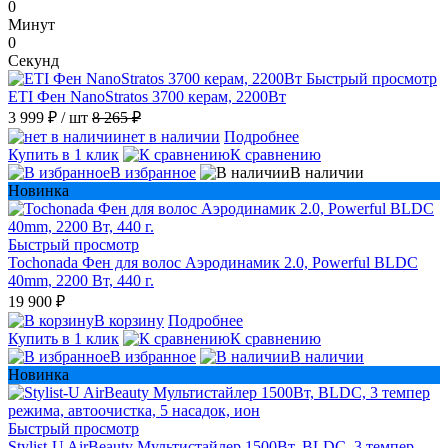
0
Минут
0
Секунд
Быстрый просмотр
ETI Фен NanoStratos 3700 керам, 2200Вт
3 999 ₽
/ шт
8 265 ₽
нет в наличии
Подробнее
Купить в 1 клик
К сравнению
В избранное
В наличии
Новинка
Быстрый просмотр
Tochonada Фен для волос Аэродинамик 2.0, Powerful BLDC
40mm, 2200 Вт, 440 г.
19 900 ₽
В корзину
Подробнее
Купить в 1 клик
К сравнению
В избранное
В наличии
Новинка
Быстрый просмотр
Stylist-U AirBeauty Мультистайлер 1500Вт, BLDC, 3 темпер