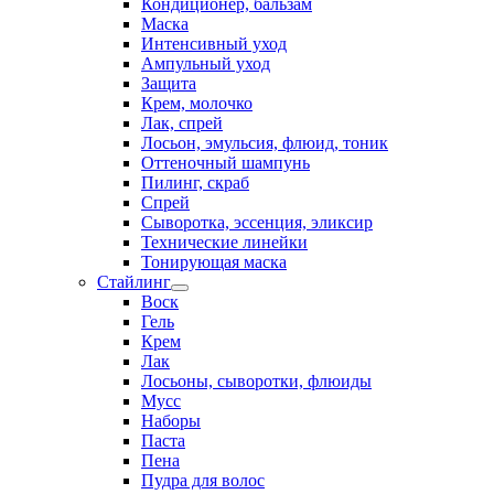
Кондиционер, бальзам
Маска
Интенсивный уход
Ампульный уход
Защита
Крем, молочко
Лак, спрей
Лосьон, эмульсия, флюид, тоник
Оттеночный шампунь
Пилинг, скраб
Спрей
Сыворотка, эссенция, эликсир
Технические линейки
Тонирующая маска
Стайлинг
Воск
Гель
Крем
Лак
Лосьоны, сыворотки, флюиды
Мусс
Наборы
Паста
Пена
Пудра для волос