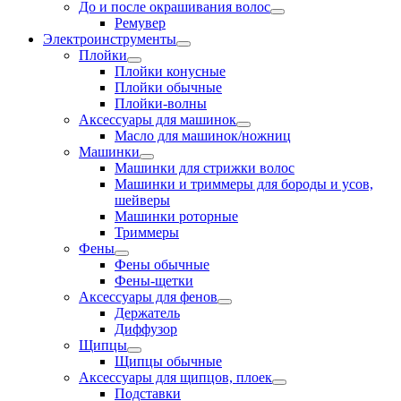
До и после окрашивания волос
Ремувер
Электроинструменты
Плойки
Плойки конусные
Плойки обычные
Плойки-волны
Аксессуары для машинок
Масло для машинок/ножниц
Машинки
Машинки для стрижки волос
Машинки и триммеры для бороды и усов,
шейверы
Машинки роторные
Триммеры
Фены
Фены обычные
Фены-щетки
Аксессуары для фенов
Держатель
Диффузор
Щипцы
Щипцы обычные
Аксессуары для щипцов, плоек
Подставки