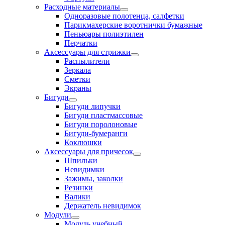
Расходные материалы
Одноразовые полотенца, салфетки
Парикмахерские воротнички бумажные
Пеньюары полиэтилен
Перчатки
Аксессуары для стрижки
Распылители
Зеркала
Сметки
Экраны
Бигуди
Бигуди липучки
Бигуди пластмассовые
Бигуди поролоновые
Бигуди-бумеранги
Коклюшки
Аксессуары для причесок
Шпильки
Невидимки
Зажимы, заколки
Резинки
Валики
Держатель невидимок
Модули
Модуль учебный