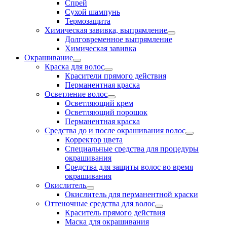
Спрей
Сухой шампунь
Термозащита
Химическая завивка, выпрямление
Долговременное выпрямление
Химическая завивка
Окрашивание
Краска для волос
Красители прямого действия
Перманентная краска
Осветление волос
Осветляющий крем
Осветляющий порошок
Перманентная краска
Средства до и после окрашивания волос
Корректор цвета
Специальные средства для процедуры
окрашивания
Средства для защиты волос во время
окрашивания
Окислитель
Окислитель для перманентной краски
Оттеночные средства для волос
Краситель прямого действия
Маска для окрашивания