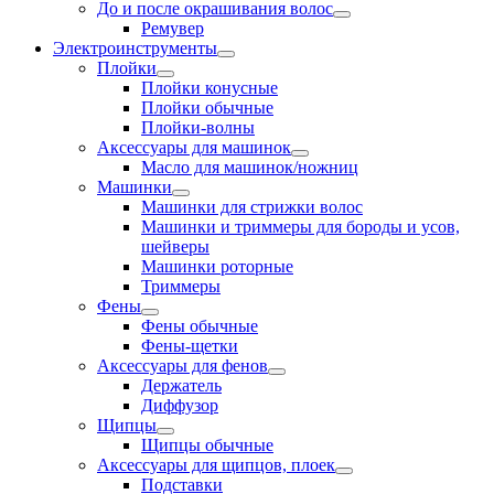
До и после окрашивания волос
Ремувер
Электроинструменты
Плойки
Плойки конусные
Плойки обычные
Плойки-волны
Аксессуары для машинок
Масло для машинок/ножниц
Машинки
Машинки для стрижки волос
Машинки и триммеры для бороды и усов,
шейверы
Машинки роторные
Триммеры
Фены
Фены обычные
Фены-щетки
Аксессуары для фенов
Держатель
Диффузор
Щипцы
Щипцы обычные
Аксессуары для щипцов, плоек
Подставки