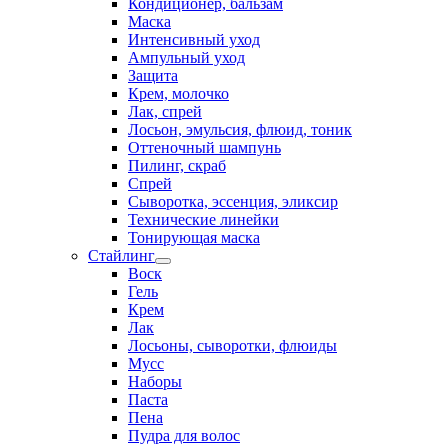
Кондиционер, бальзам
Маска
Интенсивный уход
Ампульный уход
Защита
Крем, молочко
Лак, спрей
Лосьон, эмульсия, флюид, тоник
Оттеночный шампунь
Пилинг, скраб
Спрей
Сыворотка, эссенция, эликсир
Технические линейки
Тонирующая маска
Стайлинг
Воск
Гель
Крем
Лак
Лосьоны, сыворотки, флюиды
Мусс
Наборы
Паста
Пена
Пудра для волос